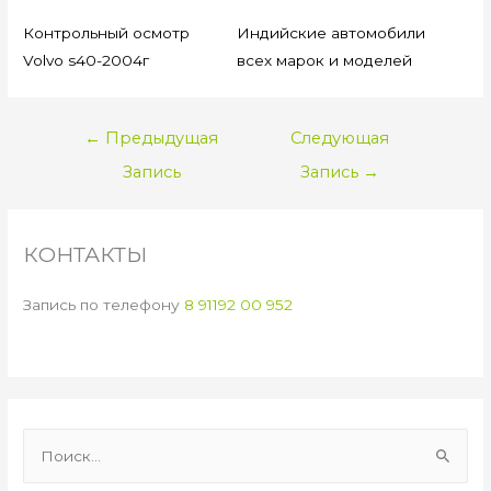
Контрольный осмотр
Индийские автомобили
Volvo s40-2004г
всех марок и моделей
НАВИГАЦИЯ
←
Предыдущая
Следующая
ПО
Запись
Запись
→
ЗАПИСЯМ
КОНТАКТЫ
Запись по телефону
8 91192 00 952
Н
а