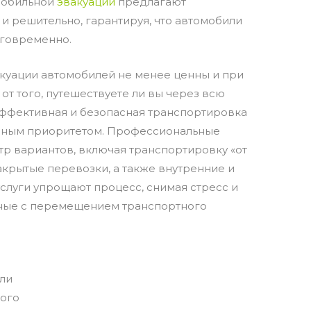
мобильной
эвакуации
предлагают
и решительно, гарантируя, что автомобили
аговременно.
куации автомобилей не менее ценны и при
от того, путешествуете ли вы через всю
 эффективная и безопасная транспортировка
авным приоритетом. Профессиональные
р вариантов, включая транспортировку «от
акрытые перевозки, а также внутренние и
слуги упрощают процесс, снимая стресс и
нные с перемещением транспортного
или
ного