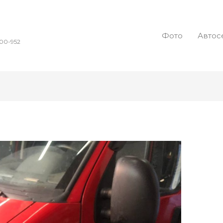
Фото
Автос
00-952